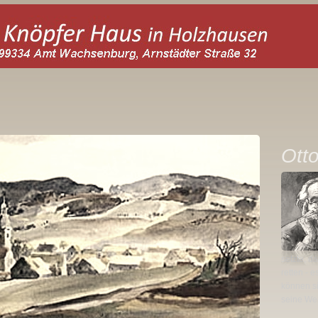
Ott
setzte, d
retten - 
können s
seine Wer