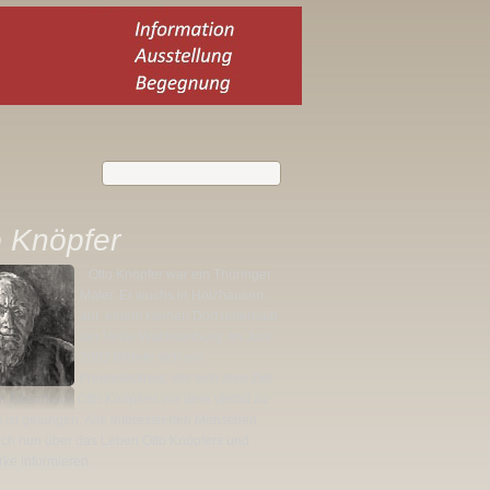
o Knöpfer
Otto Knöpfer war ein Thüringer
Maler. Er wuchs in Holzhausen
auf, einem kleinen Dorf unterhalb
der Veste Wachsenburg. Im Juni
2003 bildete sich ein
Freundeskreis, der sich zum Ziel
as Elternhaus Otto Knöpfers vor dem Verfall zu
es ist gelungen. Alle interessierten Menschen
ich nun über das Leben Otto Knöpfers und
ke informieren.