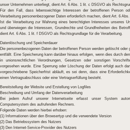
unser Unternehmen unterliegt, dient Art. 6 Abs. 1 lit. c DSGVO als Rechtsgru
Für den Fall, dass lebenswichtige Interessen der betroffenen Person od
Verarbeitung personenbezogener Daten erforderlich machen, dient Art. 6 Abs.
Ist die Verarbeitung zur Wahrung eines berechtigten Interesses unseres Un
und überwiegen die Interessen, Grundrechte und Grundfreiheiten des Betrof
dient Art. 6 Abs. 1 lit. f DSGVO als Rechtsgrundlage für die Verarbeitung.
Datenlöschung und Speicherdauer
Die personenbezogenen Daten der betroffenen Person werden gelöscht oder g
entfällt. Eine Speicherung kann darüber hinaus erfolgen, wenn dies durch d
in unionsrechtlichen Verordnungen, Gesetzen oder sonstigen Vorschrifte
vorgesehen wurde. Eine Sperrung oder Löschung der Daten erfolgt auch da
vorgeschriebene Speicherfrist abläuft, es sei denn, dass eine Erforderlich
einen Vertragsabschluss oder eine Vertragserfüllung besteht.
Bereitstellung der Website und Erstellung von Logfiles
Beschreibung und Umfang der Datenverarbeitung
Bei jedem Aufruf unserer Internetseite erfasst unser System auto
Computersystem des aufrufenden Rechners.
Folgende Daten werden hierbei erhoben:
(1) Informationen über den Browsertyp und die verwendete Version
(2) Das Betriebssystem des Nutzers
(3) Den Internet-Service-Provider des Nutzers