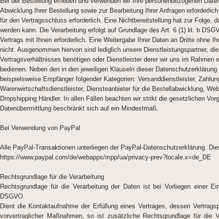
Bei der Bestellung erheben und verwenden wir Ihre personenbezogenen Daten 
Abwicklung Ihrer Bestellung sowie zur Bearbeitung Ihrer Anfragen erforderlich i
für den Vertragsschluss erforderlich. Eine Nichtbereitstellung hat zur Folge,
werden kann. Die Verarbeitung erfolgt auf Grundlage des Art. 6 (1) lit. b DSGV
Vertrags mit Ihnen erforderlich. Eine Weitergabe Ihrer Daten an Dritte ohne Ihr
nicht. Ausgenommen hiervon sind lediglich unsere Dienstleistungspartner, die
Vertragsverhältnisses benötigen oder Dienstleister derer wir uns im Rahmen e
bedienen. Neben den in den jeweiligen Klauseln dieser Datenschutzerklärun
beispielsweise Empfänger folgender Kategorien: Versanddienstleister, Zahlung
Warenwirtschaftsdienstleister, Diensteanbieter für die Bestellabwicklung, Web
Dropshipping Händler. In allen Fällen beachten wir strikt die gesetzlichen Vo
Datenübermittlung beschränkt sich auf ein Mindestmaß.
Bei Verwendung von PayPal
Alle PayPal-Transaktionen unterliegen der PayPal-Datenschutzerklärung. Dies
https://www.paypal.com/de/webapps/mpp/ua/privacy-prev?locale.x=de_DE
Rechtsgrundlage für die Verarbeitung
Rechtsgrundlage für die Verarbeitung der Daten ist bei Vorliegen einer Ein
DSGVO.
Dient die Kontaktaufnahme der Erfüllung eines Vertrages, dessen Vertragsp
vorvertraglicher Maßnahmen, so ist zusätzliche Rechtsgrundlage für die Ve