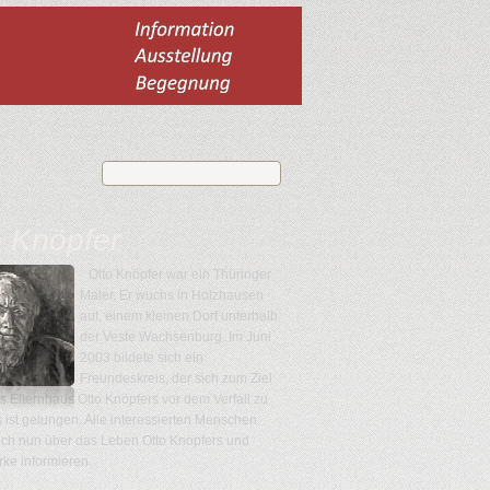
o Knöpfer
Otto Knöpfer war ein Thüringer
Maler. Er wuchs in Holzhausen
auf, einem kleinen Dorf unterhalb
der Veste Wachsenburg. Im Juni
2003 bildete sich ein
Freundeskreis, der sich zum Ziel
as Elternhaus Otto Knöpfers vor dem Verfall zu
es ist gelungen. Alle interessierten Menschen
ich nun über das Leben Otto Knöpfers und
ke informieren.