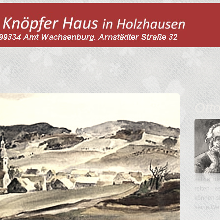
Ott
setzte, d
retten - 
können s
seine Wer