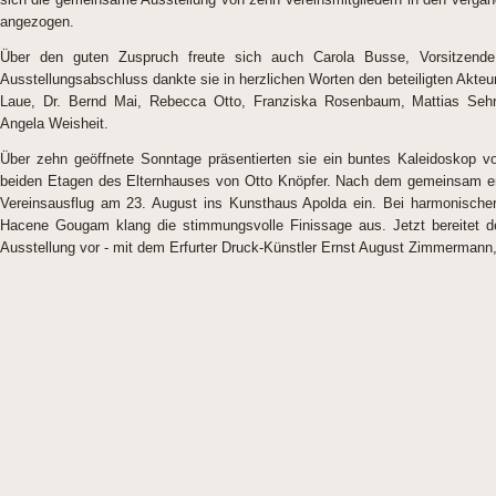
angezogen.
Über den guten Zuspruch freute sich auch Carola Busse, Vorsitzende
Ausstellungsabschluss dankte sie in herzlichen Worten den beteiligten Akte
Laue, Dr. Bernd Mai, Rebecca Otto, Franziska Rosenbaum, Mattias Sehrt
Angela Weisheit.
Über zehn geöffnete Sonntage präsentierten sie ein buntes Kaleidoskop von
beiden Etagen des Elternhauses von Otto Knöpfer. Nach dem gemeinsam err
Vereinsausflug am 23. August ins Kunsthaus Apolda ein. Bei harmonisch
Hacene Gougam klang die stimmungsvolle Finissage aus. Jetzt bereitet de
Ausstellung vor - mit dem Erfurter Druck-Künstler Ernst August Zimmermann