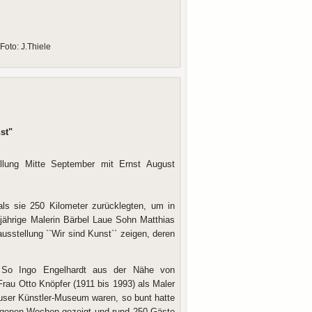
oto: J.Thiele
st"
llung Mitte September mit Ernst August
ls sie 250 Kilometer zurücklegten, um in
7jährige Malerin Bärbel Laue Sohn Matthias
usstellung ``Wir sind Kunst`` zeigen, deren
 So Ingo Engelhardt aus der Nähe von
rau Otto Knöpfer (1911 bis 1993) als Maler
häuser Künstler-Museum waren, so bunt hatte
angenen Wochen gezeigt und rund 250 Gäste