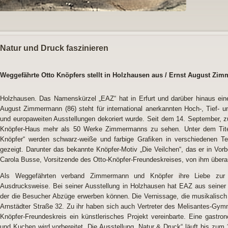
Natur und Druck faszinieren
Weggefährte Otto Knöpfers stellt in Holzhausen aus / Ernst August Zi
Holzhausen.
Das Namenskürzel „EAZ“ hat in Erfurt und darüber hinaus eine
August Zimmermann (86) steht für international anerkannten Hoch-, Tief- u
und europaweiten Ausstellungen dekoriert wurde. Seit dem 14. September,
Knöpfer-Haus mehr als 50 Werke Zimmermanns zu sehen. Unter dem Tit
Knöpfer“ werden schwarz-weiße und farbige Grafiken in verschiedenen T
gezeigt. Darunter das bekannte Knöpfer-Motiv „Die Veilchen“, das er in Vor
Carola Busse, Vorsitzende des Otto-Knöpfer-Freundeskreises, von ihm überar
Als Weggefährten verband Zimmermann und Knöpfer ihre Liebe zur Na
Ausdrucksweise. Bei seiner Ausstellung in Holzhausen hat EAZ aus seiner 
der die Besucher Abzüge erwerben können. Die Vernissage, die musikalisch b
Arnstädter Straße 32. Zu ihr haben sich auch Vertreter des Melisantes-Gym
Knöpfer-Freundeskreis ein künstlerisches Projekt vereinbarte. Eine gastro
und Kuchen wird vorbereitet. Die Ausstellung „Natur & Druck“ läuft bis zum