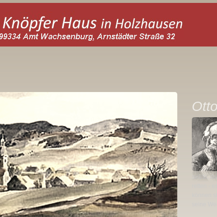
Ott
setzte, d
retten - 
können s
seine Wer