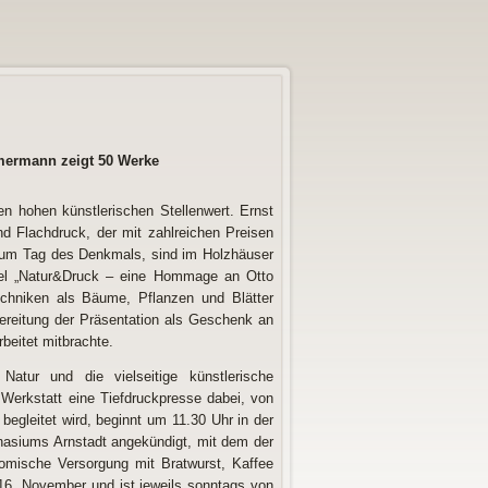
mmermann zeigt 50 Werke
n hohen künstlerischen Stellenwert. Ernst
nd Flachdruck, der mit zahlreichen Preisen
 zum Tag des Denkmals, sind im Holzhäuser
el „Natur&Druck – eine Hommage an Otto
echniken als Bäume, Pflanzen und Blätter
bereitung der Präsentation als Geschenk an
beitet mitbrachte.
tur und die vielseitige künstlerische
Werkstatt eine Tiefdruckpresse dabei, von
egleitet wird, beginnt um 11.30 Uhr in der
nasiums Arnstadt angekündigt, mit dem der
nomische Versorgung mit Bratwurst, Kaffee
 16. November und ist jeweils sonntags von