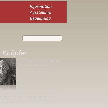
o Knöpfer
Otto Knöpfer war ein Thüringer
Maler. Er wuchs in Holzhausen
auf, einem kleinen Dorf unterhalb
der Veste Wachsenburg. Im Juni
2003 bildete sich ein
Freundeskreis, der sich zum Ziel
as Elternhaus Otto Knöpfers vor dem Verfall zu
es ist gelungen. Alle interessierten Menschen
ich nun über das Leben Otto Knöpfers und
ke informieren.