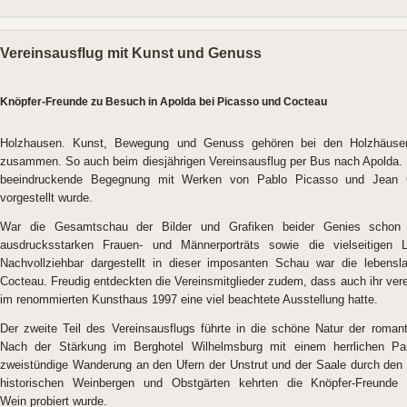
Vereinsausflug mit Kunst und Genuss
Knöpfer-Freunde zu Besuch in Apolda bei Picasso und Cocteau
Holzhausen. Kunst, Bewegung und Genuss gehören bei den Holzhäuser K
zusammen. So auch beim diesjährigen Vereinsausflug per Bus nach Apolda.
beeindruckende Begegnung mit Werken von Pablo Picasso und Jean Coc
vorgestellt wurde.
War die Gesamtschau der Bilder und Grafiken beider Genies schon ei
ausdrucksstarken Frauen- und Männerporträts sowie die vielseitigen 
Nachvollziehbar dargestellt in dieser imposanten Schau war die lebens
Cocteau. Freudig entdeckten die Vereinsmitglieder zudem, dass auch ihr ve
im renommierten Kunsthaus 1997 eine viel beachtete Ausstellung hatte.
Der zweite Teil des Vereinsausflugs führte in die schöne Natur der roma
Nach der Stärkung im Berghotel Wilhelmsburg mit einem herrlichen Pa
zweistündige Wanderung an den Ufern der Unstrut und der Saale durch den
historischen Weinbergen und Obstgärten kehrten die Knöpfer-Freunde 
Wein probiert wurde.