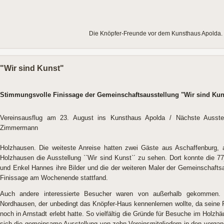
Die Knöpfer-Freunde vor dem Kunsthaus Apolda. F
"Wir sind Kunst"
Stimmungsvolle Finissage der Gemeinschaftsausstellung "Wir sind Kun
Vereinsausflug am 23. August ins Kunsthaus Apolda / Nächste Ausste
Zimmermann
Holzhausen. Die weiteste Anreise hatten zwei Gäste aus Aschaffenburg, a
Holzhausen die Ausstellung ``Wir sind Kunst`´ zu sehen. Dort konnte die 7
und Enkel Hannes ihre Bilder und die der weiteren Maler der Gemeinschaftsa
Finissage am Wochenende stattfand.
Auch andere interessierte Besucher waren von außerhalb gekommen.
Nordhausen, der unbedingt das Knöpfer-Haus kennenlernen wollte, da seine F
noch in Arnstadt erlebt hatte. So vielfältig die Gründe für Besuche im Holz
sich die gemeinsame Ausstellung von zehn Vereinsmitgliedern in den verg