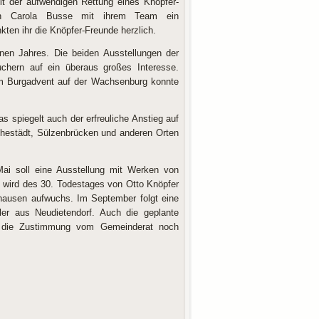
it der aufwendigen Rettung eines Knöpfer-
nden Carola Busse mit ihrem Team ein
ten ihr die Knöpfer-Freunde herzlich.
nen Jahres. Die beiden Ausstellungen der
chern auf ein überaus großes Interesse.
m Burgadvent auf der Wachsenburg konnte
as spiegelt auch der erfreuliche Anstieg auf
Rehestädt, Sülzenbrücken und anderen Orten
Mai soll eine Ausstellung mit Werken von
5. wird des 30. Todestages von Otto Knöpfer
zhausen aufwuchs. Im September folgt eine
er aus Neudietendorf. Auch die geplante
ohl die Zustimmung vom Gemeinderat noch