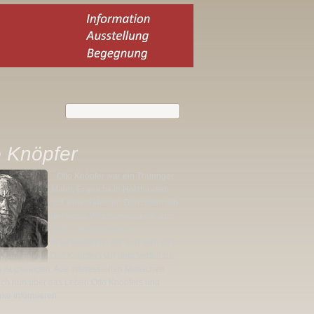
o Knöpfer
Otto Knöpfer war ein Thüringer
Maler. Er wuchs in Holzhausen
auf, einem kleinen Dorf unterhalb
der Veste Wachsenburg. Im Juni
2003 bildete sich ein
Freundeskreis, der sich zum Ziel
as Elternhaus Otto Knöpfers vor dem Verfall zu
es ist gelungen. Alle interessierten Menschen
ich nun über das Leben Otto Knöpfers und
ke informieren.