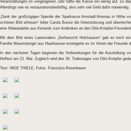
Veranstaltungen im vergangenen Jahr füllte die Kasse ein wenig auf, so das
Allerdings war es restaurationsbedürftig, also sehr viel Geld dafür notwendig.
„Dank der großzügigen Spende der Sparkasse Arnstadt-Ilmenau in Höhe vo
schönen Bild erfreuen“ lobte Carola Busse die Unterstützung und überrei
eine Malerpalette aus Keramik zum Andenken an den Otto-Knöpfer-Freundesk
Mit dem Bild eines Laienmalers „Dorfansicht Holzhausen“ gab es noch ein
Familie Mauersberger aus Haarhausen ersteigerte es im Verein der Freunde de
In den nächsten Tagen beginnen die Vorbereitungen für die Ausstellung v
Hoffest am 21. Mai. Zugleich wird des 30. Todestages von Otto Knöpfer gedac
Text: INGE THIELE, Fotos: Franziska Rosenbaum