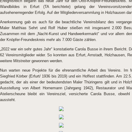
Ereignisreich begann das neue Jahr für den Otto-Knöpfer-Freundeskreis. M
Wandbildes in Erfurt (TA berichtete) gelang der Vereinsvorsitze
aufsehenerregender Erfolg. Auf der Mitgliederversammlung in Holzhausen dank
Anerkennung gab es auch für die beachtliche Vereinsbilanz des vergange
Maler Matthias Sehrt und Rolf Huber stießen mit insgesamt 2.000 Besu
Zusammen mit dem „Nacht-Kunst und Handwerkermarkt“ und vor allem de
der Knöpfer-Freundeskreis mehr als 7.000 Gäste zählen.
„2022 war ein sehr gutes Jahr“ konstatierte Carola Busse in ihrem Bericht. D
62 Vereinsmitglieder wider. So konnten aus Erfurt, Arnstadt, Holzhausen, 
weitere Mitstreiter gewonnen werden.
Nun warten neue Projekte für die ehrenamtliche Arbeit des Vereins. Im 
Siegfried Körber (Erfurt/ 1936 bis 2019) und ein Hoffest stattfinden. Am 22.
gedacht, der als einer der bedeutendsten Maler Thüringens gilt und in Hol
Ausstellung von Albert Hornemann (Jahrgang 1942), Restaurator und Mal
Atelierscheune bleibt ein Vereinsziel, versicherte Carola Busse, obw
aussteht.