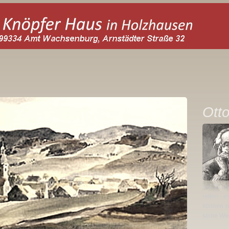
Ott
setzte, d
retten - 
können s
seine Wer